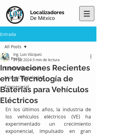
Localizadores
De México
Entrada
All Posts
Ing. Luis Vázquez
All Posts
21 jul 2024
3 min de lectura
Innovaciones Recientes
Excel Empresarial
en la Tecnología de
Nuevas tecnologías
Empresarial
Baterías para Vehículos
Eléctricos
En los últimos años, la industria de 
los vehículos eléctricos (VE) ha 
experimentado un crecimiento 
exponencial, impulsado en gran 