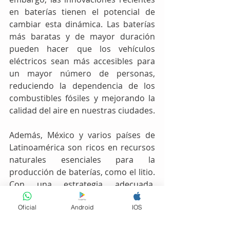
en baterías tienen el potencial de 
cambiar esta dinámica. Las baterías 
más baratas y de mayor duración 
pueden hacer que los vehículos 
eléctricos sean más accesibles para 
un mayor número de personas, 
reduciendo la dependencia de los 
combustibles fósiles y mejorando la 
calidad del aire en nuestras ciudades.
Además, México y varios países de 
Latinoamérica son ricos en recursos 
naturales esenciales para la 
producción de baterías, como el litio. 
Con una estrategia adecuada, 
podríamos no solo beneficiarnos de 
Oficial
Android
IOS
la adopción de vehículos eléctricos, 
sino también convertirnos en actores 