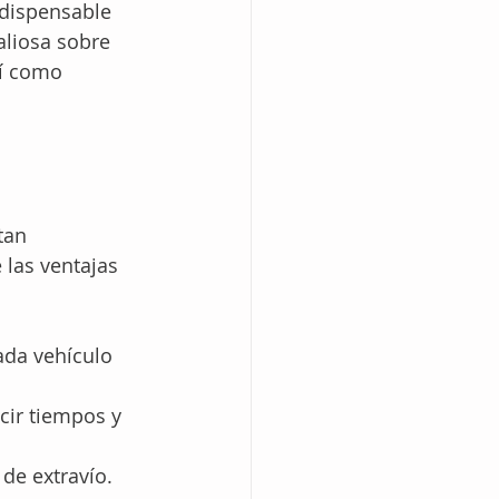
dispensable 
aliosa sobre 
sí como 
tan 
 las ventajas 
ada vehículo 
ucir tiempos y 
de extravío.