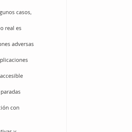
lgunos casos, 
o real es 
ones adversas 
plicaciones 
accesible 
 paradas 
ción con 
tivas y 