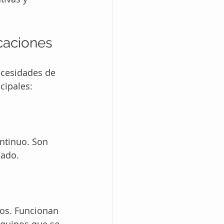
caciones
ecesidades de 
cipales:
ntinuo. Son 
lado.
vos. Funcionan 