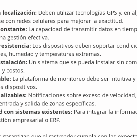
 localización:
 Deben utilizar tecnologías GPS y, en a
 con redes celulares para mejorar la exactitud.
constante:
 La capacidad de transmitir datos en tiemp
na gestión efectiva.
resistencia:
 Los dispositivos deben soportar condici
es, humedad y temperaturas extremas.
nstalación:
 Un sistema que se pueda instalar sin com
 y costos.
ble:
 La plataforma de monitoreo debe ser intuitiva y 
s dispositivos.
alizables:
 Notificaciones sobre exceso de velocidad,
ntrada y salida de zonas específicas.
d con sistemas existentes:
 Para integrar la informa
tión empresarial o ERP.
as garantizan que el rastreador cumpla con las expecta