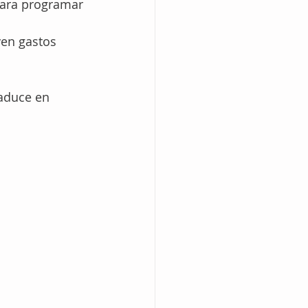
para programar 
yen gastos 
aduce en 