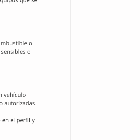
quipos que se 
ombustible o 
sensibles o 
n vehículo 
no autorizadas.
en el perfil y 